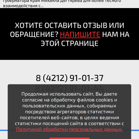
губернатора края Михаила Дегтярёва для более тесного
взаимодействия с...
ХОТИТЕ ОСТАВИТЬ ОТЗЫВ ИЛИ
ОБРАЩЕНИЕ?
НАПИШИТЕ
НАМ НА
ЭТОЙ СТРАНИЦЕ
8 (4212) 91-01-37
8 (4212) 91-01-44
Продолжая использовать сайт, Вы даете
согласие на обработку файлов cookies и
Написать нам
пользовательских данных, собираемых
посредством агрегаторов статистики
Мы в соцсетях:
посетителей веб-сайтов, в целях ведения
статистики посещений сайта в соответствии с
Политикой обработки персональных данных
.