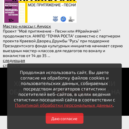
Мастер-классы г. Амурск
Проект "Моё притяжение - Песни или #Крайкачай "
продолжается. АНКПО "ТОЧКА РОСТА" совместно с партнером
проекта Краевой Дворец Дружбы "Русь" при поддержке
Президентского фонда культурных инициатив начинает серию
выездных мастер-классов для педагогов по вокалу и
вокалистов от 14 до 35 ...
следующая
страница
Продолжая использовать сайт, Вы даете
согласие на обработку файлов cookies и
ХОТИТЕ ОСТАВИТЬ ОТЗЫВ ИЛИ
пользовательских данных, собираемых
посредством агрегаторов статистики
ОБРАЩЕНИЕ?
НАПИШИТЕ
НАМ НА
посетителей веб-сайтов, в целях ведения
ЭТОЙ СТРАНИЦЕ
статистики посещений сайта в соответствии с
Политикой обработки персональных данных
.
Даю согласие