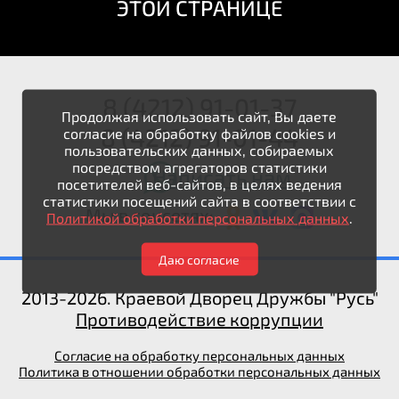
ЭТОЙ СТРАНИЦЕ
8 (4212) 91-01-37
Продолжая использовать сайт, Вы даете
8 (4212) 91-01-44
согласие на обработку файлов cookies и
пользовательских данных, собираемых
посредством агрегаторов статистики
Написать нам
посетителей веб-сайтов, в целях ведения
статистики посещений сайта в соответствии с
Мы в соцсетях:
Политикой обработки персональных данных
.
Даю согласие
2013-2026. Краевой Дворец Дружбы "Русь"
Противодействие коррупции
Согласие на обработку персональных данных
Политика в отношении обработки персональных данных