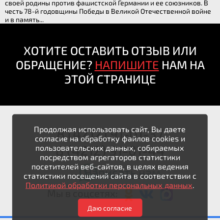
своей родины против фашистской Германии и ее союзников. В
честь 78-й годовщины Победы в Великой Отечественной войне
и в память...
ХОТИТЕ ОСТАВИТЬ ОТЗЫВ ИЛИ
ОБРАЩЕНИЕ?
НАПИШИТЕ
НАМ НА
ЭТОЙ СТРАНИЦЕ
Продолжая использовать сайт, Вы даете
8 (4212) 91-01-37
согласие на обработку файлов cookies и
8 (4212) 91-01-44
пользовательских данных, собираемых
посредством агрегаторов статистики
посетителей веб-сайтов, в целях ведения
Написать нам
статистики посещений сайта в соответствии с
Политикой обработки персональных данных
.
Мы в соцсетях:
Даю согласие