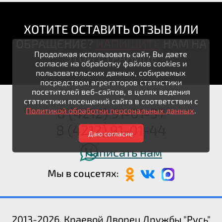
ХОТИТЕ ОСТАВИТЬ ОТЗЫВ ИЛИ
ОБРАЩЕНИЕ?
НАПИШИТЕ
НАМ НА
Продолжая использовать сайт, Вы даете
ЭТОЙ СТРАНИЦЕ
согласие на обработку файлов cookies и
пользовательских данных, собираемых
посредством агрегаторов статистики
посетителей веб-сайтов, в целях ведения
статистики посещений сайта в соответствии с
8 (4212) 91-01-37
Политикой обработки персональных данных
.
8 (4212) 91-01-44
Даю согласие
Написать нам
Мы в соцсетях:
2013-2026. Краевой Дворец Дружбы "Русь"