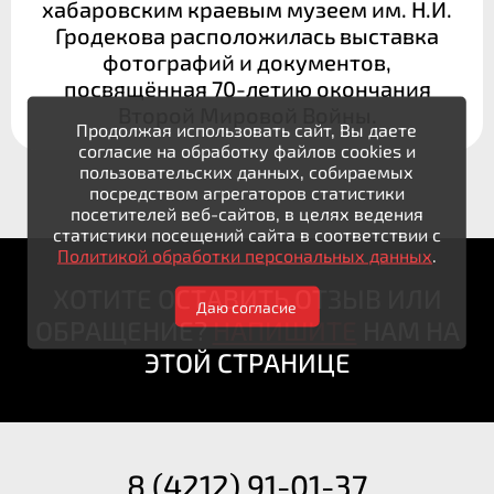
хабаровским краевым музеем им. Н.И.
Гродекова расположилась выставка
фотографий и документов,
посвящённая 70-летию окончания
Второй Мировой Войны.
Продолжая использовать сайт, Вы даете
согласие на обработку файлов cookies и
пользовательских данных, собираемых
посредством агрегаторов статистики
посетителей веб-сайтов, в целях ведения
статистики посещений сайта в соответствии с
Политикой обработки персональных данных
.
ХОТИТЕ ОСТАВИТЬ ОТЗЫВ ИЛИ
Даю согласие
ОБРАЩЕНИЕ?
НАПИШИТЕ
НАМ НА
ЭТОЙ СТРАНИЦЕ
8 (4212) 91-01-37