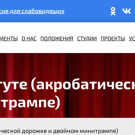
сия для слабовидящих
МЕНТЫ
О НАС
ПОЛОЖЕНИЯ
СТУДИИ
ПРОЕКТЫ
У
уте (акробатичес
трампе)
ической дорожке и двойном минитрампе)