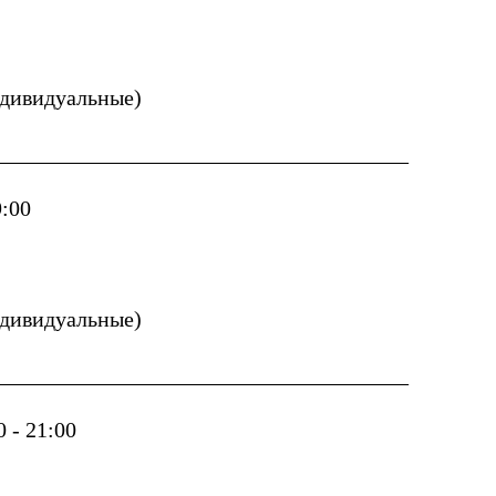
индивидуальные)
__________________________________
9:00
индивидуальные)
______________________________________
00 - 21:00