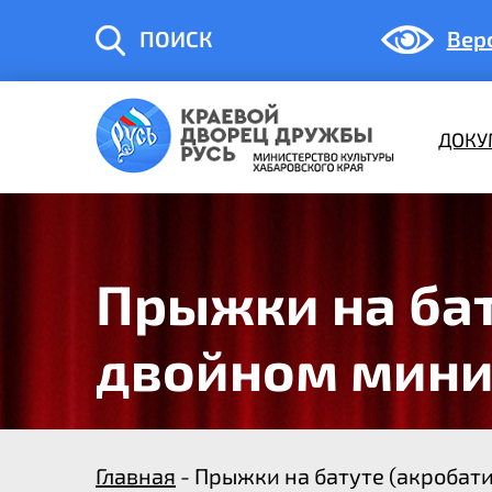
ПОИСК
Вер
ДОКУ
Прыжки на бат
двойном мини
Главная
- Прыжки на батуте (акробат