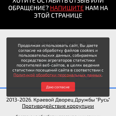
ХОТИТЕ ОСТАВИТЬ ОТЗЫВ ИЛИ
ОБРАЩЕНИЕ?
НАПИШИТЕ
НАМ НА
ЭТОЙ СТРАНИЦЕ
8 (4212) 91-01-37
Продолжая использовать сайт, Вы даете
согласие на обработку файлов cookies и
8 (4212) 91-01-44
пользовательских данных, собираемых
посредством агрегаторов статистики
Написать нам
посетителей веб-сайтов, в целях ведения
статистики посещений сайта в соответствии с
Политикой обработки персональных данных
.
Мы в соцсетях:
Даю согласие
2013-2026. Краевой Дворец Дружбы "Русь"
Противодействие коррупции