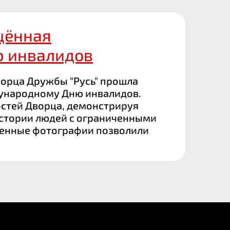
щённая
 инвалидов
Дворца Дружбы "Русь" прошла
ународному Дню инвалидов.
остей Дворца, демонстрируя
стории людей с ограниченными
ленные фотографии позволили