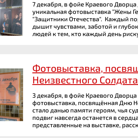
7 декабря, в фойе Краевого Дворца
уникальная фотовыставка "Жены Г
"Защитники Отечества". Каждый по
дышит чувствами, заботой и глубо
людей к тем, кто каждый день риску
Фотовыставка, посвя
Неизвестного Солдата
3 декабря, в фойе Краевого Дворца
фотовыставка, посвящённая Дню Не
стало данью памяти героям, чья суд
подвиг навсегда останется в сердц
представленные на выставке, расск