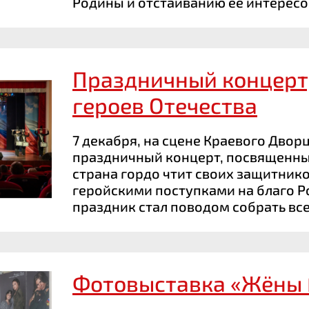
Родины и отстаиванию её интересов
Праздничный концерт
героев Отечества
7 декабря, на сцене Краевого Двор
праздничный концерт, посвященны
страна гордо чтит своих защитник
геройскими поступками на благо Р
праздник стал поводом собрать все
Фотовыставка «Жёны 