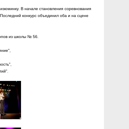
 изюминку. В начале становления соревнования
 Последний конкурс объединил оба и на сцене
опов из школы № 56.
яние",
ость",
ий".