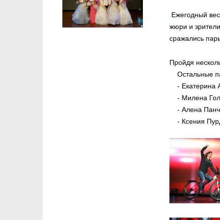
Ежегодный вес
жюри и зрители
сражались пары
Пройдя несколь
Остальные па
- Екатерина Ал
- Милена Голов
- Алена Панче
- Ксения Пурди