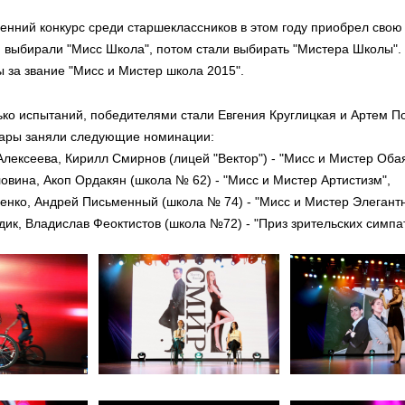
енний конкурс среди старшеклассников в этом году приобрел свою
 выбирали "Мисс Школа", потом стали выбирать "Мистера Школы".
 за звание "Мисс и Мистер школа 2015".
ко испытаний, победителями стали Евгения Круглицкая и Артем П
ры заняли следующие номинации:
ексеева, Кирилл Смирнов (лицей "Вектор") - "Мисс и Мистер Оба
ина, Акоп Ордакян (школа № 62) - "Мисс и Мистер Артистизм",
нко, Андрей Письменный (школа № 74) - "Мисс и Мистер Элегантн
к, Владислав Феоктистов (школа №72) - "Приз зрительских симпат